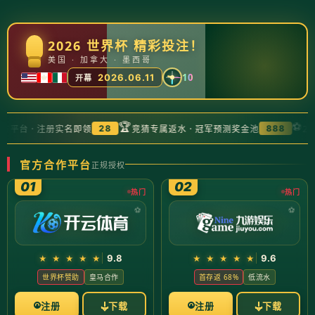
2026 世界杯 精彩投注！
美国 · 加拿大 · 墨西哥
10
2026.06.11
开幕
🏆
⚽
方平台 · 注册实名即领
竞猜专属返水 · 冠军预测奖金池
20
28
888
官方合作平台
正规授权
01
02
热门
热门
9.8
9.6
★ ★ ★ ★ ★
★ ★ ★ ★ ★
世界杯赞助
皇马合作
首存返 68%
低流水
注册
下载
注册
下载